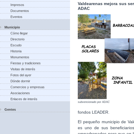
Valdearenas mejora sus ser
Impresos
ADAC
Documentos
Eventos
Municipio
Cómo llegar
Directorio
Escudo
Historia
Monumentos
Fiestas y tradiciones
Visitas de interés
Fotos del ayer
Dónde dormir
Comercios y empresas
Asociaciones
Enlaces de interés
subvencionado por ADAC
Gentes
fondos LEADER.
El pequeño municipio de Vald
es uno de sus beneficiari
empadronados pero que en la