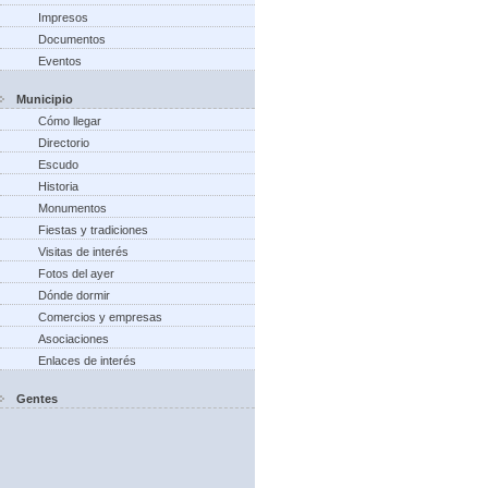
Impresos
Documentos
Eventos
Municipio
Cómo llegar
Directorio
Escudo
Historia
Monumentos
Fiestas y tradiciones
Visitas de interés
Fotos del ayer
Dónde dormir
Comercios y empresas
Asociaciones
Enlaces de interés
Gentes