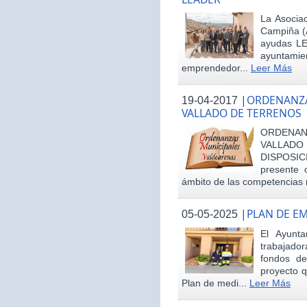
La Asociac
Campiña (
ayudas LE
ayuntamie
emprendedor...
Leer Más
|
ORDENANZA
19-04-2017
VALLADO DE TERRENOS
ORDENAN
VALLAD
DISPOSI
presente 
ámbito de las competencias m
|
PLAN DE E
05-05-2025
El Ayunt
trabajador
fondos d
proyecto q
Plan de medi...
Leer Más