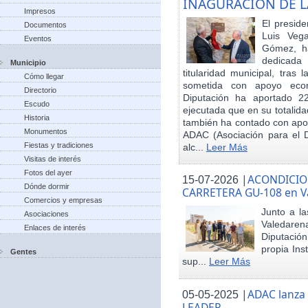
INAGURACIÓN DE L
Impresos
El preside
Documentos
Luis Veg
Eventos
Gómez, ha
dedicada
Municipio
titularidad municipal, tras
Cómo llegar
sometida con apoyo econó
Directorio
Diputación ha aportado 22
Escudo
ejecutada que en su totalid
Historia
también ha contado con apoy
Monumentos
ADAC (Asociación para el De
Fiestas y tradiciones
alc...
Leer Más
Visitas de interés
Fotos del ayer
|
ACONDICIO
15-07-2026
Dónde dormir
CARRETERA GU-108 en V
Comercios y empresas
Junto a la
Asociaciones
Valedare
Enlaces de interés
Diputación
propia Ins
Gentes
sup...
Leer Más
|
ADAC lanza
05-05-2025
LEADER