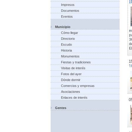
I
Impresos
Documentos
Eventos
Municipio
e
Cómo llegar
p
Directorio
3
d
Escudo
El
Historia
Monumentos
1
Fiestas y tradiciones
1
Visitas de interés
Fotos del ayer
Dónde dormir
Comercios y empresas
Asociaciones
Enlaces de interés
0
Gentes