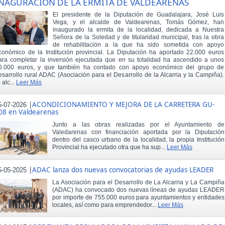
NAGURACIÓN DE LA ERMITA DE VALDEARENAS
El presidente de la Diputación de Guadalajara, José Luis
Vega, y el alcalde de Valdearenas, Tomás Gómez, han
inaugurado la ermita de la localidad, dedicada a Nuestra
Señora de la Soledad y de titularidad municipal, tras la obra
de rehabilitación a la que ha sido sometida con apoyo
conómico de la Institución provincial. La Diputación ha aportado 22.000 euros
ara completar la inversión ejecutada que en su totalidad ha ascendido a unos
6.000 euros, y que también ha contado con apoyo económico del grupo de
esarrollo rural ADAC (Asociación para el Desarrollo de la Alcarria y la Campiña).
 alc...
Leer Más
|
ACONDICIONAMIENTO Y MEJORA DE LA CARRETERA GU-
5-07-2026
08 en Valdearenas
Junto a las obras realizadas por el Ayuntamiento de
Valedarenas con financiación aportada por la Diputación
dentro del casco urbano de la localidad, la propia Institución
Provincial ha ejecutado otra que ha sup...
Leer Más
|
ADAC lanza dos nuevas convocatorias de ayudas LEADER
5-05-2025
La Asociación para el Desarrollo de La Alcarria y La Campiña
(ADAC) ha convocado dos nuevas líneas de ayudas LEADER
por importe de 755.000 euros para ayuntamientos y entidades
locales, así como para emprendedor...
Leer Más