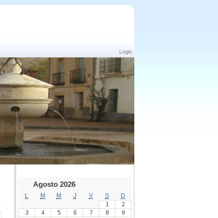
Login
Agosto 2026
L
M
M
J
V
S
D
1
2
3
4
5
6
7
8
9