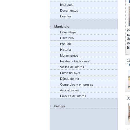
I
Impresos
Documentos
Eventos
Municipio
e
Cómo llegar
p
Directorio
3
d
Escudo
El
Historia
Monumentos
1
Fiestas y tradiciones
1
Visitas de interés
Fotos del ayer
Dónde dormir
Comercios y empresas
Asociaciones
Enlaces de interés
0
Gentes