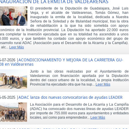
NAGURACIÓN DE LA ERMITA DE VALDEARENAS
El presidente de la Diputación de Guadalajara, José Luis
Vega, y el alcalde de Valdearenas, Tomás Gómez, han
inaugurado la ermita de la localidad, dedicada a Nuestra
Señora de la Soledad y de titularidad municipal, tras la obra
de rehabilitación a la que ha sido sometida con apoyo
conómico de la Institución provincial. La Diputación ha aportado 22.000 euros
ara completar la inversión ejecutada que en su totalidad ha ascendido a unos
6.000 euros, y que también ha contado con apoyo económico del grupo de
esarrollo rural ADAC (Asociación para el Desarrollo de la Alcarria y la Campiña).
 alc...
Leer Más
|
ACONDICIONAMIENTO Y MEJORA DE LA CARRETERA GU-
5-07-2026
08 en Valdearenas
Junto a las obras realizadas por el Ayuntamiento de
Valedarenas con financiación aportada por la Diputación
dentro del casco urbano de la localidad, la propia Institución
Provincial ha ejecutado otra que ha sup...
Leer Más
|
ADAC lanza dos nuevas convocatorias de ayudas LEADER
5-05-2025
La Asociación para el Desarrollo de La Alcarria y La Campiña
(ADAC) ha convocado dos nuevas líneas de ayudas LEADER
por importe de 755.000 euros para ayuntamientos y entidades
locales, así como para emprendedor...
Leer Más