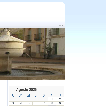
Login
Agosto 2026
L
M
M
J
V
S
D
1
2
3
4
5
6
7
8
9