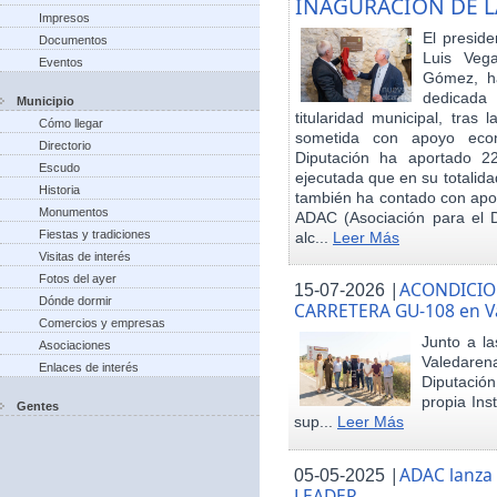
INAGURACIÓN DE L
Impresos
El preside
Documentos
Luis Veg
Eventos
Gómez, ha
dedicada
Municipio
titularidad municipal, tras
Cómo llegar
sometida con apoyo econó
Directorio
Diputación ha aportado 22
Escudo
ejecutada que en su totalid
Historia
también ha contado con apoy
Monumentos
ADAC (Asociación para el De
Fiestas y tradiciones
alc...
Leer Más
Visitas de interés
Fotos del ayer
|
ACONDICIO
15-07-2026
Dónde dormir
CARRETERA GU-108 en V
Comercios y empresas
Junto a la
Asociaciones
Valedare
Enlaces de interés
Diputación
propia Ins
Gentes
sup...
Leer Más
|
ADAC lanza
05-05-2025
LEADER