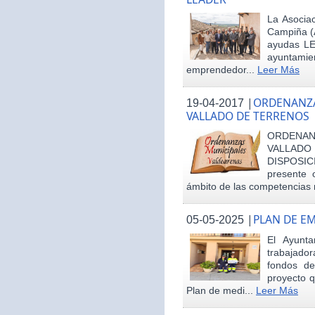
La Asociac
Campiña (
ayudas LE
ayuntamie
emprendedor...
Leer Más
|
ORDENANZA
19-04-2017
VALLADO DE TERRENOS
ORDENAN
VALLAD
DISPOSI
presente 
ámbito de las competencias m
|
PLAN DE E
05-05-2025
El Ayunt
trabajador
fondos d
proyecto q
Plan de medi...
Leer Más