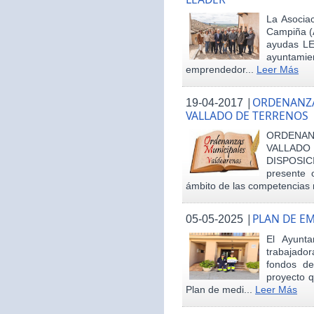
La Asociac
Campiña (
ayudas LE
ayuntamie
emprendedor...
Leer Más
|
ORDENANZA
19-04-2017
VALLADO DE TERRENOS
ORDENAN
VALLAD
DISPOSI
presente 
ámbito de las competencias m
|
PLAN DE E
05-05-2025
El Ayunt
trabajador
fondos d
proyecto q
Plan de medi...
Leer Más