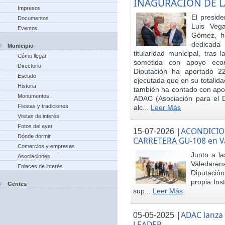
INAGURACIÓN DE L
Impresos
El preside
Documentos
Luis Veg
Eventos
Gómez, ha
dedicada
Municipio
titularidad municipal, tras
Cómo llegar
sometida con apoyo econó
Directorio
Diputación ha aportado 22
Escudo
ejecutada que en su totalid
Historia
también ha contado con apoy
Monumentos
ADAC (Asociación para el De
Fiestas y tradiciones
alc...
Leer Más
Visitas de interés
Fotos del ayer
|
ACONDICIO
15-07-2026
Dónde dormir
CARRETERA GU-108 en V
Comercios y empresas
Junto a la
Asociaciones
Valedare
Enlaces de interés
Diputación
propia Ins
Gentes
sup...
Leer Más
|
ADAC lanza
05-05-2025
LEADER