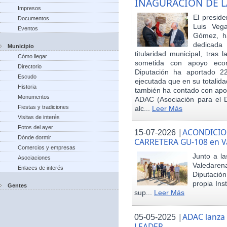
INAGURACIÓN DE L
Impresos
El preside
Documentos
Luis Veg
Eventos
Gómez, ha
dedicada
Municipio
titularidad municipal, tras
Cómo llegar
sometida con apoyo econó
Directorio
Diputación ha aportado 22
Escudo
ejecutada que en su totalid
Historia
también ha contado con apoy
Monumentos
ADAC (Asociación para el De
Fiestas y tradiciones
alc...
Leer Más
Visitas de interés
Fotos del ayer
|
ACONDICIO
15-07-2026
Dónde dormir
CARRETERA GU-108 en V
Comercios y empresas
Junto a la
Asociaciones
Valedare
Enlaces de interés
Diputación
propia Ins
Gentes
sup...
Leer Más
|
ADAC lanza
05-05-2025
LEADER