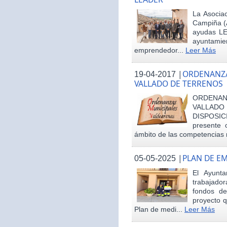
La Asociac
Campiña (
ayudas LE
ayuntamie
emprendedor...
Leer Más
|
ORDENANZA
19-04-2017
VALLADO DE TERRENOS
ORDENAN
VALLAD
DISPOSI
presente 
ámbito de las competencias m
|
PLAN DE E
05-05-2025
El Ayunt
trabajador
fondos d
proyecto q
Plan de medi...
Leer Más