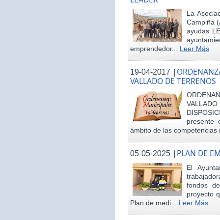
La Asociac
Campiña (
ayudas LE
ayuntamie
emprendedor...
Leer Más
|
ORDENANZA
19-04-2017
VALLADO DE TERRENOS
ORDENAN
VALLAD
DISPOSI
presente 
ámbito de las competencias m
|
PLAN DE E
05-05-2025
El Ayunt
trabajador
fondos d
proyecto q
Plan de medi...
Leer Más