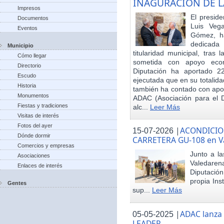
INAGURACIÓN DE L
Impresos
El preside
Documentos
Luis Veg
Eventos
Gómez, ha
dedicada
Municipio
titularidad municipal, tras
Cómo llegar
sometida con apoyo econó
Directorio
Diputación ha aportado 22
Escudo
ejecutada que en su totalid
Historia
también ha contado con apoy
Monumentos
ADAC (Asociación para el De
Fiestas y tradiciones
alc...
Leer Más
Visitas de interés
Fotos del ayer
|
ACONDICIO
15-07-2026
Dónde dormir
CARRETERA GU-108 en V
Comercios y empresas
Junto a la
Asociaciones
Valedare
Enlaces de interés
Diputación
propia Ins
Gentes
sup...
Leer Más
|
ADAC lanza
05-05-2025
LEADER