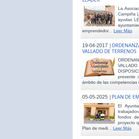
La Asociac
Campiña (
ayudas LE
ayuntamie
emprendedor...
Leer Más
|
ORDENANZA
19-04-2017
VALLADO DE TERRENOS
ORDENAN
VALLAD
DISPOSI
presente 
ámbito de las competencias m
|
PLAN DE E
05-05-2025
El Ayunt
trabajador
fondos d
proyecto q
Plan de medi...
Leer Más