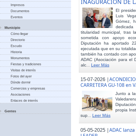
INAGURACIÓN DE L
Impresos
El preside
Documentos
Luis Veg
Eventos
Gómez, ha
dedicada
Municipio
titularidad municipal, tras
Cómo llegar
sometida con apoyo econó
Directorio
Diputación ha aportado 22
Escudo
ejecutada que en su totalid
Historia
también ha contado con apoy
Monumentos
ADAC (Asociación para el De
Fiestas y tradiciones
alc...
Leer Más
Visitas de interés
Fotos del ayer
|
ACONDICIO
15-07-2026
Dónde dormir
CARRETERA GU-108 en V
Comercios y empresas
Junto a la
Asociaciones
Valedare
Enlaces de interés
Diputación
propia Ins
Gentes
sup...
Leer Más
|
ADAC lanza
05-05-2025
LEADER