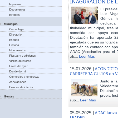
INAGURACIÓN DE L
Impresos
El preside
Documentos
Luis Veg
Eventos
Gómez, ha
dedicada
Municipio
titularidad municipal, tras
Cómo llegar
sometida con apoyo econó
Directorio
Diputación ha aportado 22
Escudo
ejecutada que en su totalid
Historia
también ha contado con apoy
Monumentos
ADAC (Asociación para el De
Fiestas y tradiciones
alc...
Leer Más
Visitas de interés
Fotos del ayer
|
ACONDICIO
15-07-2026
Dónde dormir
CARRETERA GU-108 en V
Comercios y empresas
Junto a la
Asociaciones
Valedare
Enlaces de interés
Diputación
propia Ins
Gentes
sup...
Leer Más
|
ADAC lanza
05-05-2025
LEADER