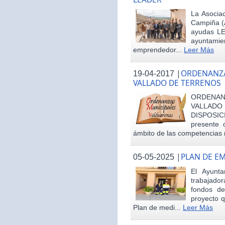
La Asociac
Campiña (
ayudas LE
ayuntamie
emprendedor...
Leer Más
|
ORDENANZA
19-04-2017
VALLADO DE TERRENOS
ORDENAN
VALLAD
DISPOSI
presente 
ámbito de las competencias m
|
PLAN DE E
05-05-2025
El Ayunt
trabajador
fondos d
proyecto q
Plan de medi...
Leer Más