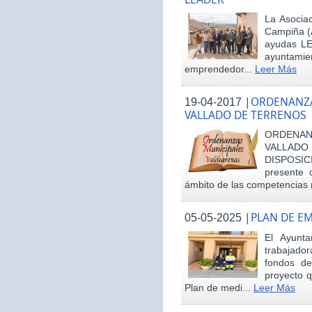
La Asociac
Campiña (
ayudas LE
ayuntamie
emprendedor...
Leer Más
|
ORDENANZA
19-04-2017
VALLADO DE TERRENOS
ORDENAN
VALLAD
DISPOSI
presente 
ámbito de las competencias m
|
PLAN DE E
05-05-2025
El Ayunt
trabajador
fondos d
proyecto q
Plan de medi...
Leer Más