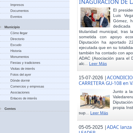
INAGURACIÓN DE L
Impresos
El preside
Documentos
Luis Veg
Eventos
Gómez, ha
dedicada
Municipio
titularidad municipal, tras
Cómo llegar
sometida con apoyo econó
Directorio
Diputación ha aportado 22
Escudo
ejecutada que en su totalid
Historia
también ha contado con apoy
Monumentos
ADAC (Asociación para el De
Fiestas y tradiciones
alc...
Leer Más
Visitas de interés
Fotos del ayer
|
ACONDICIO
15-07-2026
Dónde dormir
CARRETERA GU-108 en V
Comercios y empresas
Junto a la
Asociaciones
Valedare
Enlaces de interés
Diputación
propia Ins
Gentes
sup...
Leer Más
|
ADAC lanza
05-05-2025
LEADER