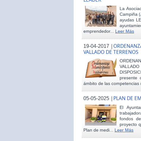
La Asociac
Campiña (
ayudas LE
ayuntamie
emprendedor...
Leer Más
|
ORDENANZA
19-04-2017
VALLADO DE TERRENOS
ORDENAN
VALLAD
DISPOSI
presente 
ámbito de las competencias m
|
PLAN DE E
05-05-2025
El Ayunt
trabajador
fondos d
proyecto q
Plan de medi...
Leer Más