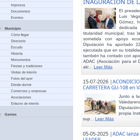
INAGURACIÓN DE L
Impresos
El preside
Documentos
Luis Veg
Eventos
Gómez, ha
dedicada
Municipio
titularidad municipal, tras
Cómo llegar
sometida con apoyo econó
Directorio
Diputación ha aportado 22
Escudo
ejecutada que en su totalid
Historia
también ha contado con apoy
Monumentos
ADAC (Asociación para el De
Fiestas y tradiciones
alc...
Leer Más
Visitas de interés
Fotos del ayer
|
ACONDICIO
15-07-2026
Dónde dormir
CARRETERA GU-108 en V
Comercios y empresas
Junto a la
Asociaciones
Valedare
Enlaces de interés
Diputación
propia Ins
Gentes
sup...
Leer Más
|
ADAC lanza
05-05-2025
LEADER