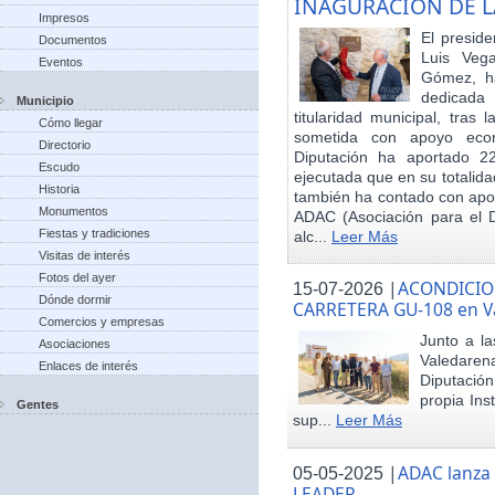
INAGURACIÓN DE L
Impresos
El preside
Documentos
Luis Veg
Eventos
Gómez, ha
dedicada
Municipio
titularidad municipal, tras
Cómo llegar
sometida con apoyo econó
Directorio
Diputación ha aportado 22
Escudo
ejecutada que en su totalid
Historia
también ha contado con apoy
Monumentos
ADAC (Asociación para el De
Fiestas y tradiciones
alc...
Leer Más
Visitas de interés
Fotos del ayer
|
ACONDICIO
15-07-2026
Dónde dormir
CARRETERA GU-108 en V
Comercios y empresas
Junto a la
Asociaciones
Valedare
Enlaces de interés
Diputación
propia Ins
Gentes
sup...
Leer Más
|
ADAC lanza
05-05-2025
LEADER