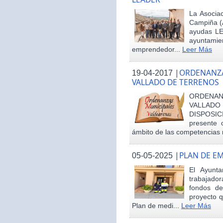
La Asociac
Campiña (
ayudas LE
ayuntamie
emprendedor...
Leer Más
|
ORDENANZA
19-04-2017
VALLADO DE TERRENOS
ORDENAN
VALLAD
DISPOSI
presente 
ámbito de las competencias m
|
PLAN DE E
05-05-2025
El Ayunt
trabajador
fondos d
proyecto q
Plan de medi...
Leer Más