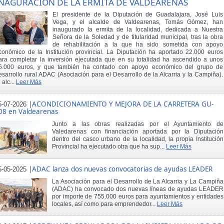
NAGURACIÓN DE LA ERMITA DE VALDEARENAS
El presidente de la Diputación de Guadalajara, José Luis
Vega, y el alcalde de Valdearenas, Tomás Gómez, han
inaugurado la ermita de la localidad, dedicada a Nuestra
Señora de la Soledad y de titularidad municipal, tras la obra
de rehabilitación a la que ha sido sometida con apoyo
conómico de la Institución provincial. La Diputación ha aportado 22.000 euros
ara completar la inversión ejecutada que en su totalidad ha ascendido a unos
6.000 euros, y que también ha contado con apoyo económico del grupo de
esarrollo rural ADAC (Asociación para el Desarrollo de la Alcarria y la Campiña).
 alc...
Leer Más
|
ACONDICIONAMIENTO Y MEJORA DE LA CARRETERA GU-
5-07-2026
08 en Valdearenas
Junto a las obras realizadas por el Ayuntamiento de
Valedarenas con financiación aportada por la Diputación
dentro del casco urbano de la localidad, la propia Institución
Provincial ha ejecutado otra que ha sup...
Leer Más
|
ADAC lanza dos nuevas convocatorias de ayudas LEADER
5-05-2025
La Asociación para el Desarrollo de La Alcarria y La Campiña
(ADAC) ha convocado dos nuevas líneas de ayudas LEADER
por importe de 755.000 euros para ayuntamientos y entidades
locales, así como para emprendedor...
Leer Más