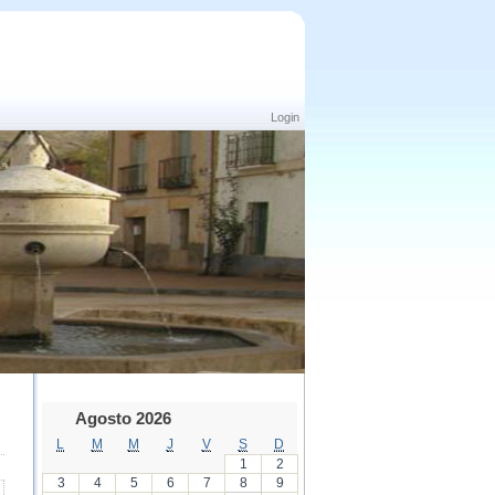
Login
Agosto 2026
L
M
M
J
V
S
D
1
2
3
4
5
6
7
8
9