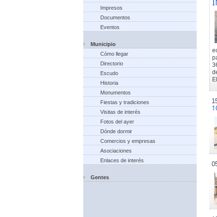
I
Impresos
Documentos
Eventos
Municipio
e
Cómo llegar
p
Directorio
3
d
Escudo
El
Historia
Monumentos
1
Fiestas y tradiciones
1
Visitas de interés
Fotos del ayer
Dónde dormir
Comercios y empresas
Asociaciones
Enlaces de interés
0
Gentes