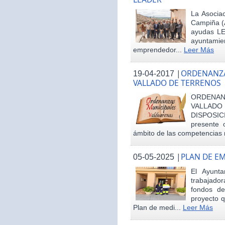
La Asociac
Campiña (
ayudas LE
ayuntamie
emprendedor...
Leer Más
|
ORDENANZA
19-04-2017
VALLADO DE TERRENOS
ORDENAN
VALLAD
DISPOSI
presente 
ámbito de las competencias m
|
PLAN DE E
05-05-2025
El Ayunt
trabajador
fondos d
proyecto q
Plan de medi...
Leer Más