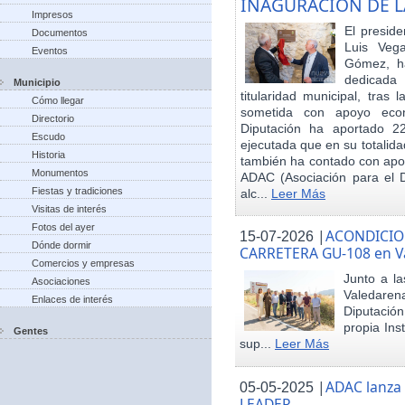
INAGURACIÓN DE L
Impresos
El preside
Documentos
Luis Veg
Eventos
Gómez, ha
dedicada
Municipio
titularidad municipal, tras
Cómo llegar
sometida con apoyo econó
Directorio
Diputación ha aportado 22
Escudo
ejecutada que en su totalid
Historia
también ha contado con apoy
Monumentos
ADAC (Asociación para el De
Fiestas y tradiciones
alc...
Leer Más
Visitas de interés
Fotos del ayer
|
ACONDICIO
15-07-2026
Dónde dormir
CARRETERA GU-108 en V
Comercios y empresas
Junto a la
Asociaciones
Valedare
Enlaces de interés
Diputación
propia Ins
Gentes
sup...
Leer Más
|
ADAC lanza
05-05-2025
LEADER