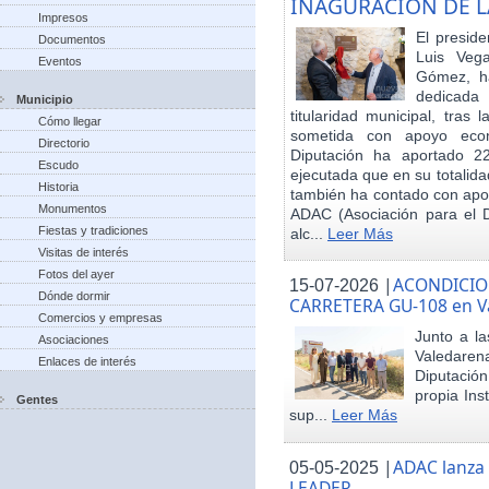
INAGURACIÓN DE L
Impresos
El preside
Documentos
Luis Veg
Eventos
Gómez, ha
dedicada
Municipio
titularidad municipal, tras
Cómo llegar
sometida con apoyo econó
Directorio
Diputación ha aportado 22
Escudo
ejecutada que en su totalid
Historia
también ha contado con apoy
Monumentos
ADAC (Asociación para el De
Fiestas y tradiciones
alc...
Leer Más
Visitas de interés
Fotos del ayer
|
ACONDICIO
15-07-2026
Dónde dormir
CARRETERA GU-108 en V
Comercios y empresas
Junto a la
Asociaciones
Valedare
Enlaces de interés
Diputación
propia Ins
Gentes
sup...
Leer Más
|
ADAC lanza
05-05-2025
LEADER