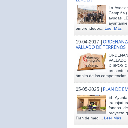
La Asociac
Campiña (
ayudas LE
ayuntamie
emprendedor...
Leer Más
|
ORDENANZA
19-04-2017
VALLADO DE TERRENOS
ORDENAN
VALLAD
DISPOSI
presente 
ámbito de las competencias m
|
PLAN DE E
05-05-2025
El Ayunt
trabajador
fondos d
proyecto q
Plan de medi...
Leer Más