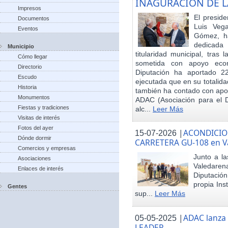
INAGURACIÓN DE L
Impresos
El preside
Documentos
Luis Veg
Eventos
Gómez, ha
dedicada
Municipio
titularidad municipal, tras
Cómo llegar
sometida con apoyo econó
Directorio
Diputación ha aportado 22
Escudo
ejecutada que en su totalid
Historia
también ha contado con apoy
Monumentos
ADAC (Asociación para el De
Fiestas y tradiciones
alc...
Leer Más
Visitas de interés
Fotos del ayer
|
ACONDICIO
15-07-2026
Dónde dormir
CARRETERA GU-108 en V
Comercios y empresas
Junto a la
Asociaciones
Valedare
Enlaces de interés
Diputación
propia Ins
Gentes
sup...
Leer Más
|
ADAC lanza
05-05-2025
LEADER