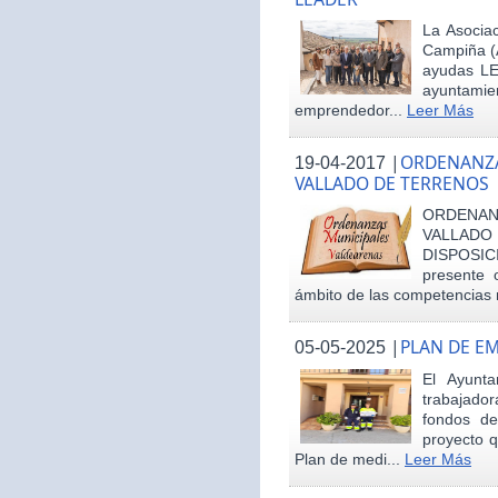
La Asociac
Campiña (
ayudas LE
ayuntamie
emprendedor...
Leer Más
|
ORDENANZA
19-04-2017
VALLADO DE TERRENOS
ORDENAN
VALLAD
DISPOSI
presente 
ámbito de las competencias m
|
PLAN DE E
05-05-2025
El Ayunt
trabajador
fondos d
proyecto q
Plan de medi...
Leer Más