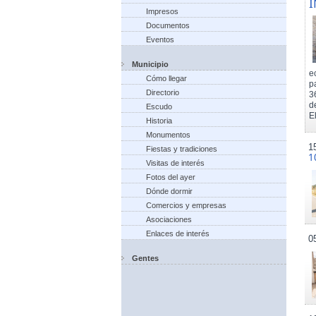
I
Impresos
Documentos
Eventos
Municipio
e
Cómo llegar
p
Directorio
3
d
Escudo
El
Historia
Monumentos
1
Fiestas y tradiciones
1
Visitas de interés
Fotos del ayer
Dónde dormir
Comercios y empresas
Asociaciones
Enlaces de interés
0
Gentes