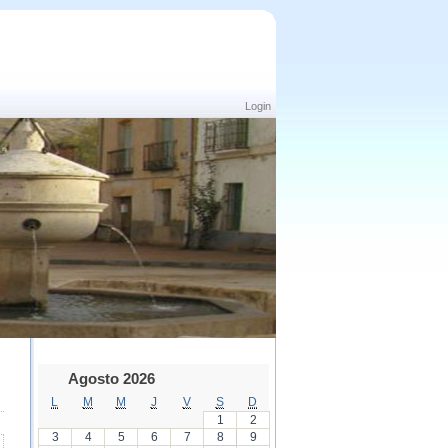
Login
Agosto 2026
L
M
M
J
V
S
D
1
2
3
4
5
6
7
8
9