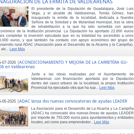
NAGURACIÓN DE LA ERMITA DE VALDEARENAS
El presidente de la Diputación de Guadalajara, José Luis
Vega, y el alcalde de Valdearenas, Tomás Gómez, han
inaugurado la ermita de la localidad, dedicada a Nuestra
Señora de la Soledad y de titularidad municipal, tras la obra
de rehabilitación a la que ha sido sometida con apoyo
conómico de la Institución provincial. La Diputación ha aportado 22.000 euros
ara completar la inversión ejecutada que en su totalidad ha ascendido a unos
6.000 euros, y que también ha contado con apoyo económico del grupo de
esarrollo rural ADAC (Asociación para el Desarrollo de la Alcarria y la Campiña).
 alc...
Leer Más
|
ACONDICIONAMIENTO Y MEJORA DE LA CARRETERA GU-
5-07-2026
08 en Valdearenas
Junto a las obras realizadas por el Ayuntamiento de
Valedarenas con financiación aportada por la Diputación
dentro del casco urbano de la localidad, la propia Institución
Provincial ha ejecutado otra que ha sup...
Leer Más
|
ADAC lanza dos nuevas convocatorias de ayudas LEADER
5-05-2025
La Asociación para el Desarrollo de La Alcarria y La Campiña
(ADAC) ha convocado dos nuevas líneas de ayudas LEADER
por importe de 755.000 euros para ayuntamientos y entidades
locales, así como para emprendedor...
Leer Más