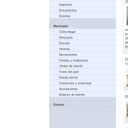
I
Impresos
Documentos
Eventos
Municipio
e
Cómo llegar
p
Directorio
3
d
Escudo
El
Historia
Monumentos
1
Fiestas y tradiciones
1
Visitas de interés
Fotos del ayer
Dónde dormir
Comercios y empresas
Asociaciones
Enlaces de interés
0
Gentes