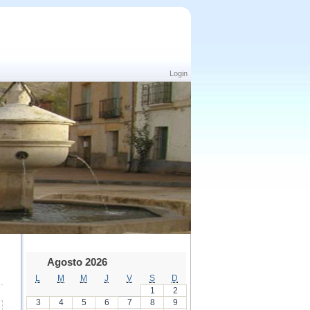
Login
Agosto 2026
L
M
M
J
V
S
D
1
2
3
4
5
6
7
8
9