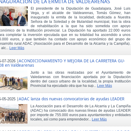
NAGURACIÓN DE LA ERMITA DE VALDEARENAS
El presidente de la Diputación de Guadalajara, José Luis
Vega, y el alcalde de Valdearenas, Tomás Gómez, han
inaugurado la ermita de la localidad, dedicada a Nuestra
Señora de la Soledad y de titularidad municipal, tras la obra
de rehabilitación a la que ha sido sometida con apoyo
conómico de la Institución provincial. La Diputación ha aportado 22.000 euros
ara completar la inversión ejecutada que en su totalidad ha ascendido a unos
6.000 euros, y que también ha contado con apoyo económico del grupo de
esarrollo rural ADAC (Asociación para el Desarrollo de la Alcarria y la Campiña).
 alc...
Leer Más
|
ACONDICIONAMIENTO Y MEJORA DE LA CARRETERA GU-
5-07-2026
08 en Valdearenas
Junto a las obras realizadas por el Ayuntamiento de
Valedarenas con financiación aportada por la Diputación
dentro del casco urbano de la localidad, la propia Institución
Provincial ha ejecutado otra que ha sup...
Leer Más
|
ADAC lanza dos nuevas convocatorias de ayudas LEADER
5-05-2025
La Asociación para el Desarrollo de La Alcarria y La Campiña
(ADAC) ha convocado dos nuevas líneas de ayudas LEADER
por importe de 755.000 euros para ayuntamientos y entidades
locales, así como para emprendedor...
Leer Más