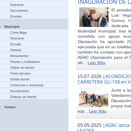
INAGURACIÓN DE L
Impresos
El preside
Documentos
Luis Veg
Eventos
Gómez, ha
dedicada
Municipio
titularidad municipal, tras
Cómo llegar
sometida con apoyo econó
Directorio
Diputación ha aportado 22
Escudo
ejecutada que en su totalid
Historia
también ha contado con apoy
Monumentos
ADAC (Asociación para el De
Fiestas y tradiciones
alc...
Leer Más
Visitas de interés
Fotos del ayer
|
ACONDICIO
15-07-2026
Dónde dormir
CARRETERA GU-108 en V
Comercios y empresas
Junto a la
Asociaciones
Valedare
Enlaces de interés
Diputación
propia Ins
Gentes
sup...
Leer Más
|
ADAC lanza
05-05-2025
LEADER