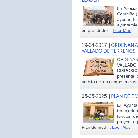
La Asociac
Campiña (
ayudas LE
ayuntamie
emprendedor...
Leer Más
|
ORDENANZA
19-04-2017
VALLADO DE TERRENOS
ORDENAN
VALLAD
DISPOSI
presente 
ámbito de las competencias m
|
PLAN DE E
05-05-2025
El Ayunt
trabajador
fondos d
proyecto q
Plan de medi...
Leer Más