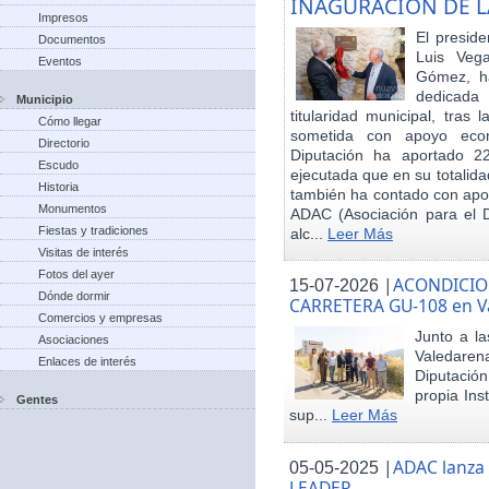
INAGURACIÓN DE L
Impresos
El preside
Documentos
Luis Veg
Eventos
Gómez, ha
dedicada
Municipio
titularidad municipal, tras
Cómo llegar
sometida con apoyo econó
Directorio
Diputación ha aportado 22
Escudo
ejecutada que en su totalid
Historia
también ha contado con apoy
Monumentos
ADAC (Asociación para el De
Fiestas y tradiciones
alc...
Leer Más
Visitas de interés
Fotos del ayer
|
ACONDICIO
15-07-2026
Dónde dormir
CARRETERA GU-108 en V
Comercios y empresas
Junto a la
Asociaciones
Valedare
Enlaces de interés
Diputación
propia Ins
Gentes
sup...
Leer Más
|
ADAC lanza
05-05-2025
LEADER