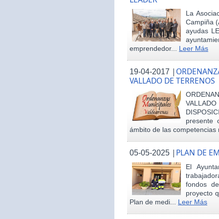
La Asociac
Campiña (
ayudas LE
ayuntamie
emprendedor...
Leer Más
|
ORDENANZA
19-04-2017
VALLADO DE TERRENOS
ORDENAN
VALLAD
DISPOSI
presente 
ámbito de las competencias m
|
PLAN DE E
05-05-2025
El Ayunt
trabajador
fondos d
proyecto q
Plan de medi...
Leer Más