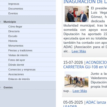
INAGURACIÓN DE L
Impresos
El preside
Documentos
Luis Veg
Eventos
Gómez, ha
dedicada
Municipio
titularidad municipal, tras
Cómo llegar
sometida con apoyo econó
Directorio
Diputación ha aportado 22
Escudo
ejecutada que en su totalid
Historia
también ha contado con apoy
Monumentos
ADAC (Asociación para el De
Fiestas y tradiciones
alc...
Leer Más
Visitas de interés
Fotos del ayer
|
ACONDICIO
15-07-2026
Dónde dormir
CARRETERA GU-108 en V
Comercios y empresas
Junto a la
Asociaciones
Valedare
Enlaces de interés
Diputación
propia Ins
Gentes
sup...
Leer Más
|
ADAC lanza
05-05-2025
LEADER