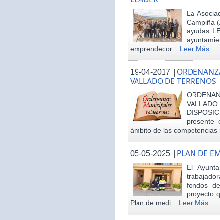
La Asociac
Campiña (
ayudas LE
ayuntamie
emprendedor...
Leer Más
|
ORDENANZA
19-04-2017
VALLADO DE TERRENOS
ORDENAN
VALLAD
DISPOSI
presente 
ámbito de las competencias m
|
PLAN DE E
05-05-2025
El Ayunt
trabajador
fondos d
proyecto q
Plan de medi...
Leer Más