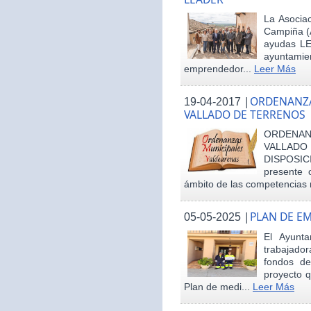
La Asociac
Campiña (
ayudas LE
ayuntamie
emprendedor...
Leer Más
|
ORDENANZA
19-04-2017
VALLADO DE TERRENOS
ORDENAN
VALLAD
DISPOSI
presente 
ámbito de las competencias m
|
PLAN DE E
05-05-2025
El Ayunt
trabajador
fondos d
proyecto q
Plan de medi...
Leer Más