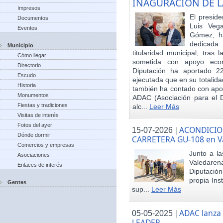
INAGURACIÓN DE L
Impresos
El preside
Documentos
Luis Veg
Eventos
Gómez, ha
dedicada
Municipio
titularidad municipal, tras
Cómo llegar
sometida con apoyo econó
Directorio
Diputación ha aportado 22
Escudo
ejecutada que en su totalid
Historia
también ha contado con apoy
Monumentos
ADAC (Asociación para el De
Fiestas y tradiciones
alc...
Leer Más
Visitas de interés
Fotos del ayer
|
ACONDICIO
15-07-2026
Dónde dormir
CARRETERA GU-108 en V
Comercios y empresas
Junto a la
Asociaciones
Valedare
Enlaces de interés
Diputación
propia Ins
Gentes
sup...
Leer Más
|
ADAC lanza
05-05-2025
LEADER