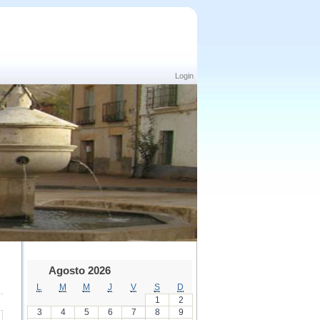
Login
Agosto 2026
L
M
M
J
V
S
D
1
2
3
4
5
6
7
8
9