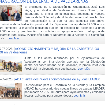
NAGURACIÓN DE LA ERMITA DE VALDEARENAS
El presidente de la Diputación de Guadalajara, José Luis
Vega, y el alcalde de Valdearenas, Tomás Gómez, han
inaugurado la ermita de la localidad, dedicada a Nuestra
Señora de la Soledad y de titularidad municipal, tras la obra
de rehabilitación a la que ha sido sometida con apoyo
conómico de la Institución provincial. La Diputación ha aportado 22.000 euros
ara completar la inversión ejecutada que en su totalidad ha ascendido a unos
6.000 euros, y que también ha contado con apoyo económico del grupo de
esarrollo rural ADAC (Asociación para el Desarrollo de la Alcarria y la Campiña).
 alc...
Leer Más
|
ACONDICIONAMIENTO Y MEJORA DE LA CARRETERA GU-
5-07-2026
08 en Valdearenas
Junto a las obras realizadas por el Ayuntamiento de
Valedarenas con financiación aportada por la Diputación
dentro del casco urbano de la localidad, la propia Institución
Provincial ha ejecutado otra que ha sup...
Leer Más
|
ADAC lanza dos nuevas convocatorias de ayudas LEADER
5-05-2025
La Asociación para el Desarrollo de La Alcarria y La Campiña
(ADAC) ha convocado dos nuevas líneas de ayudas LEADER
por importe de 755.000 euros para ayuntamientos y entidades
locales, así como para emprendedor...
Leer Más