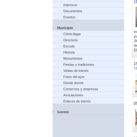
I
Impresos
Documentos
Eventos
Municipio
e
Cómo llegar
p
Directorio
3
d
Escudo
El
Historia
Monumentos
1
Fiestas y tradiciones
1
Visitas de interés
Fotos del ayer
Dónde dormir
Comercios y empresas
Asociaciones
Enlaces de interés
0
Gentes