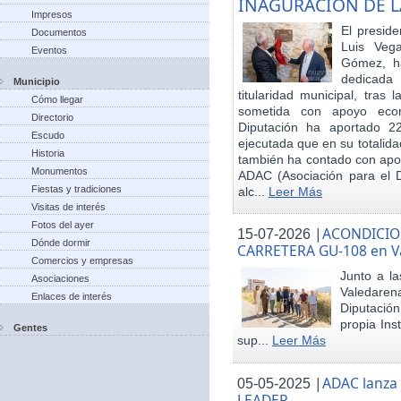
INAGURACIÓN DE L
Impresos
El preside
Documentos
Luis Veg
Eventos
Gómez, ha
dedicada
Municipio
titularidad municipal, tras
Cómo llegar
sometida con apoyo econó
Directorio
Diputación ha aportado 22
Escudo
ejecutada que en su totalid
Historia
también ha contado con apoy
Monumentos
ADAC (Asociación para el De
Fiestas y tradiciones
alc...
Leer Más
Visitas de interés
Fotos del ayer
|
ACONDICIO
15-07-2026
Dónde dormir
CARRETERA GU-108 en V
Comercios y empresas
Junto a la
Asociaciones
Valedare
Enlaces de interés
Diputación
propia Ins
Gentes
sup...
Leer Más
|
ADAC lanza
05-05-2025
LEADER