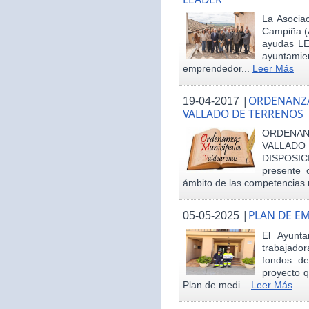
La Asociac
Campiña (
ayudas LE
ayuntamie
emprendedor...
Leer Más
|
ORDENANZA
19-04-2017
VALLADO DE TERRENOS
ORDENAN
VALLAD
DISPOSI
presente 
ámbito de las competencias m
|
PLAN DE E
05-05-2025
El Ayunt
trabajador
fondos d
proyecto q
Plan de medi...
Leer Más