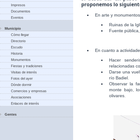
proponemos lo siguient
Impresos
Documentos
En arte y monumentos
Eventos
Ruinas de la Igl
Municipio
Fuente pública, 
Cómo llegar
Directorio
Escudo
En cuanto a actividad
Historia
Hacer senderi
Monumentos
relacionadas co
Fiestas y tradiciones
Darse una vuelt
Visitas de interés
río Badiel.
Fotos del ayer
Observar la fa
Dónde dormir
monte bajo, lo
Comercios y empresas
olivares.
Asociaciones
Enlaces de interés
Gentes