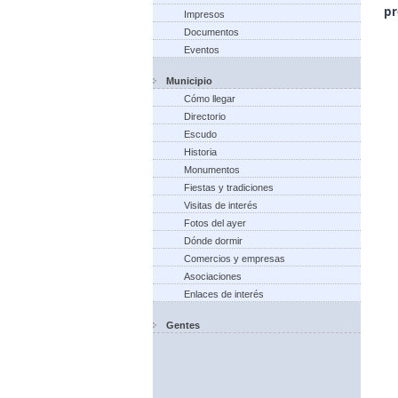
pr
Impresos
Documentos
Eventos
Municipio
Cómo llegar
Directorio
Escudo
Historia
Monumentos
Fiestas y tradiciones
Visitas de interés
Fotos del ayer
Dónde dormir
Comercios y empresas
Asociaciones
Enlaces de interés
Gentes