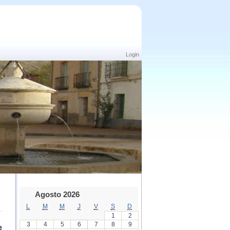
Login
Agosto 2026
L
M
M
J
V
S
D
1
2
3
4
5
6
7
8
9
e