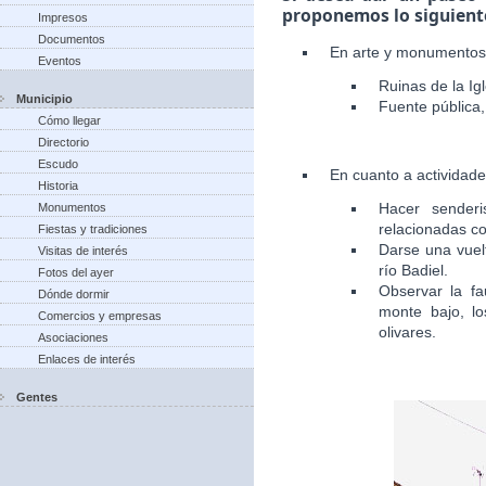
proponemos lo siguient
Impresos
Documentos
En arte y monumentos
Eventos
Ruinas de la Igl
Municipio
Fuente pública, 
Cómo llegar
Directorio
Escudo
En cuanto a actividad
Historia
Hacer senderi
Monumentos
relacionadas co
Fiestas y tradiciones
Darse una vuelt
Visitas de interés
río Badiel.
Fotos del ayer
Observar la fa
Dónde dormir
monte bajo, lo
Comercios y empresas
olivares.
Asociaciones
Enlaces de interés
Gentes