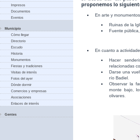
proponemos lo siguient
Impresos
Documentos
En arte y monumentos
Eventos
Ruinas de la Igl
Municipio
Fuente pública, 
Cómo llegar
Directorio
Escudo
En cuanto a actividad
Historia
Hacer senderi
Monumentos
relacionadas co
Fiestas y tradiciones
Darse una vuelt
Visitas de interés
río Badiel.
Fotos del ayer
Observar la fa
Dónde dormir
monte bajo, lo
Comercios y empresas
olivares.
Asociaciones
Enlaces de interés
Gentes