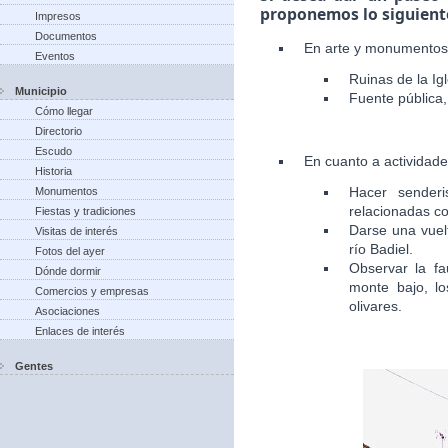
proponemos lo siguient
Impresos
Documentos
En arte y monumentos
Eventos
Ruinas de la Igl
Municipio
Fuente pública, 
Cómo llegar
Directorio
Escudo
En cuanto a actividad
Historia
Hacer senderi
Monumentos
relacionadas co
Fiestas y tradiciones
Darse una vuelt
Visitas de interés
río Badiel.
Fotos del ayer
Observar la fa
Dónde dormir
monte bajo, lo
Comercios y empresas
olivares.
Asociaciones
Enlaces de interés
Gentes