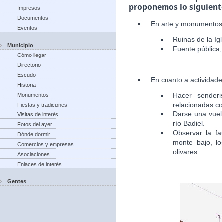
proponemos lo siguient
Impresos
Documentos
En arte y monumentos
Eventos
Ruinas de la Igl
Municipio
Fuente pública, 
Cómo llegar
Directorio
Escudo
En cuanto a actividad
Historia
Hacer senderi
Monumentos
relacionadas co
Fiestas y tradiciones
Darse una vuelt
Visitas de interés
río Badiel.
Fotos del ayer
Observar la fa
Dónde dormir
monte bajo, lo
Comercios y empresas
olivares.
Asociaciones
Enlaces de interés
Gentes