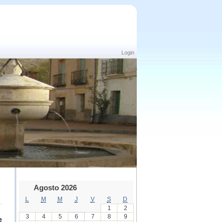
Login
Agosto 2026
L
M
M
J
V
S
D
1
2
3
4
5
6
7
8
9
e