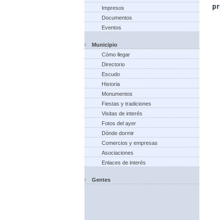
pr
Impresos
Documentos
Eventos
Municipio
Cómo llegar
Directorio
Escudo
Historia
Monumentos
Fiestas y tradiciones
Visitas de interés
Fotos del ayer
Dónde dormir
Comercios y empresas
Asociaciones
Enlaces de interés
Gentes