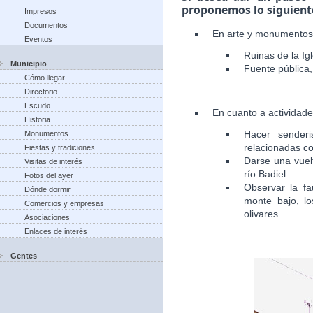
proponemos lo siguient
Impresos
Documentos
En arte y monumentos
Eventos
Ruinas de la Igl
Municipio
Fuente pública, 
Cómo llegar
Directorio
Escudo
En cuanto a actividad
Historia
Hacer senderi
Monumentos
relacionadas co
Fiestas y tradiciones
Darse una vuelt
Visitas de interés
río Badiel.
Fotos del ayer
Observar la fa
Dónde dormir
monte bajo, lo
Comercios y empresas
olivares.
Asociaciones
Enlaces de interés
Gentes