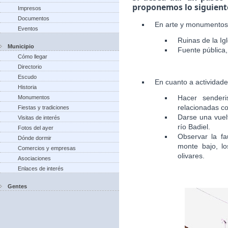
proponemos lo siguient
Impresos
Documentos
En arte y monumentos
Eventos
Ruinas de la Igl
Municipio
Fuente pública, 
Cómo llegar
Directorio
Escudo
En cuanto a actividad
Historia
Hacer senderi
Monumentos
relacionadas co
Fiestas y tradiciones
Darse una vuelt
Visitas de interés
río Badiel.
Fotos del ayer
Observar la fa
Dónde dormir
monte bajo, lo
Comercios y empresas
olivares.
Asociaciones
Enlaces de interés
Gentes