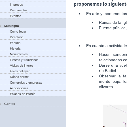
proponemos lo siguient
Impresos
Documentos
En arte y monumentos
Eventos
Ruinas de la Igl
Municipio
Fuente pública, 
Cómo llegar
Directorio
Escudo
En cuanto a actividad
Historia
Hacer senderi
Monumentos
relacionadas co
Fiestas y tradiciones
Darse una vuelt
Visitas de interés
río Badiel.
Fotos del ayer
Observar la fa
Dónde dormir
monte bajo, lo
Comercios y empresas
olivares.
Asociaciones
Enlaces de interés
Gentes