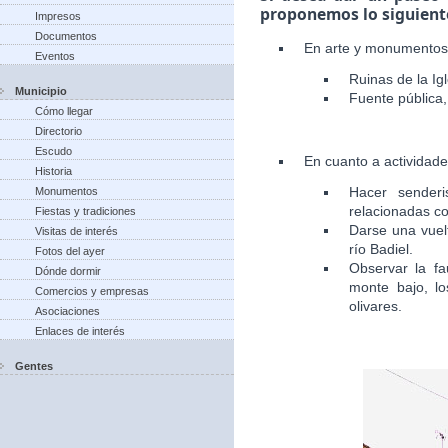
proponemos lo siguient
Impresos
Documentos
En arte y monumentos
Eventos
Ruinas de la Igl
Municipio
Fuente pública, 
Cómo llegar
Directorio
Escudo
En cuanto a actividad
Historia
Hacer senderi
Monumentos
relacionadas co
Fiestas y tradiciones
Darse una vuelt
Visitas de interés
río Badiel.
Fotos del ayer
Observar la fa
Dónde dormir
monte bajo, lo
Comercios y empresas
olivares.
Asociaciones
Enlaces de interés
Gentes