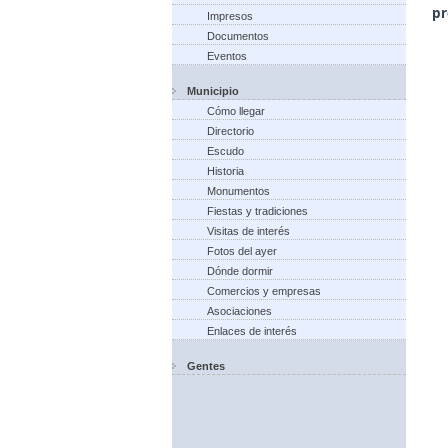
pr
Impresos
Documentos
Eventos
Municipio
Cómo llegar
Directorio
Escudo
Historia
Monumentos
Fiestas y tradiciones
Visitas de interés
Fotos del ayer
Dónde dormir
Comercios y empresas
Asociaciones
Enlaces de interés
Gentes