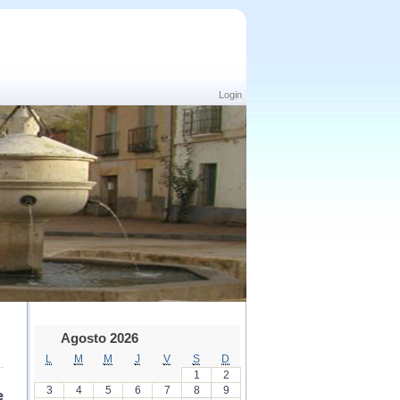
Login
Agosto 2026
L
M
M
J
V
S
D
1
2
3
4
5
6
7
8
9
e