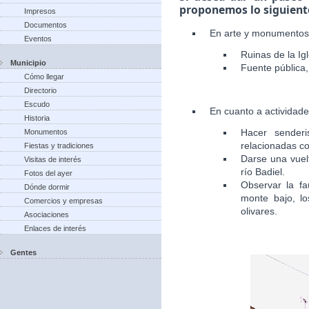
proponemos lo siguient
Impresos
Documentos
En arte y monumentos
Eventos
Ruinas de la Igl
Municipio
Fuente pública, 
Cómo llegar
Directorio
Escudo
En cuanto a actividad
Historia
Hacer senderi
Monumentos
relacionadas co
Fiestas y tradiciones
Darse una vuelt
Visitas de interés
río Badiel.
Fotos del ayer
Observar la fa
Dónde dormir
monte bajo, lo
Comercios y empresas
olivares.
Asociaciones
Enlaces de interés
Gentes