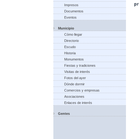
pr
Impresos
Documentos
Eventos
Municipio
Cómo llegar
Directorio
Escudo
Historia
Monumentos
Fiestas y tradiciones
Visitas de interés
Fotos del ayer
Dónde dormir
Comercios y empresas
Asociaciones
Enlaces de interés
Gentes