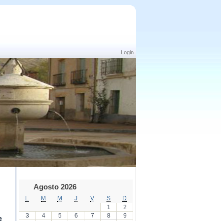
Login
Agosto 2026
L
M
M
J
V
S
D
1
2
3
4
5
6
7
8
9
e