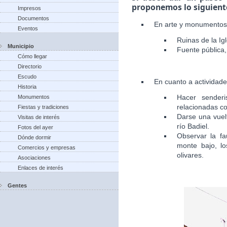
proponemos lo siguient
Impresos
Documentos
En arte y monumentos
Eventos
Ruinas de la Igl
Municipio
Fuente pública, 
Cómo llegar
Directorio
Escudo
En cuanto a actividad
Historia
Hacer senderi
Monumentos
relacionadas co
Fiestas y tradiciones
Darse una vuelt
Visitas de interés
río Badiel.
Fotos del ayer
Observar la fa
Dónde dormir
monte bajo, lo
Comercios y empresas
olivares.
Asociaciones
Enlaces de interés
Gentes