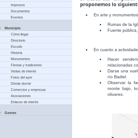
proponemos lo siguient
Impresos
Documentos
En arte y monumentos
Eventos
Ruinas de la Igl
Municipio
Fuente pública, 
Cómo llegar
Directorio
Escudo
En cuanto a actividad
Historia
Hacer senderi
Monumentos
relacionadas co
Fiestas y tradiciones
Darse una vuelt
Visitas de interés
río Badiel.
Fotos del ayer
Observar la fa
Dónde dormir
monte bajo, lo
Comercios y empresas
olivares.
Asociaciones
Enlaces de interés
Gentes