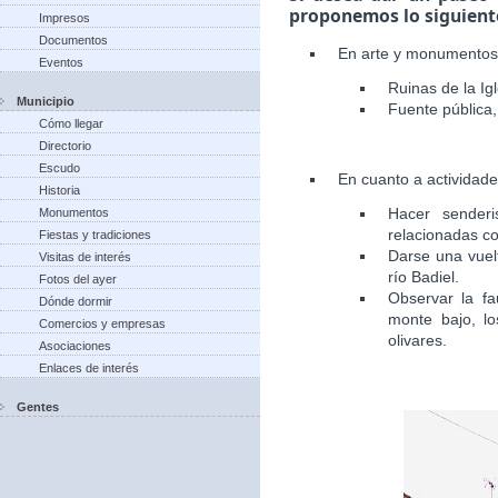
proponemos lo siguient
Impresos
Documentos
En arte y monumentos
Eventos
Ruinas de la Igl
Municipio
Fuente pública, 
Cómo llegar
Directorio
Escudo
En cuanto a actividad
Historia
Hacer senderi
Monumentos
relacionadas co
Fiestas y tradiciones
Darse una vuelt
Visitas de interés
río Badiel.
Fotos del ayer
Observar la fa
Dónde dormir
monte bajo, lo
Comercios y empresas
olivares.
Asociaciones
Enlaces de interés
Gentes