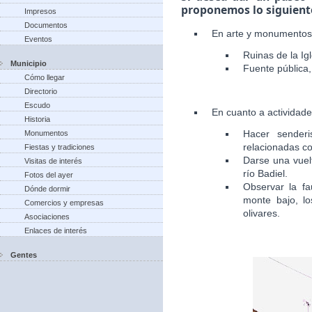
proponemos lo siguient
Impresos
Documentos
En arte y monumentos
Eventos
Ruinas de la Igl
Municipio
Fuente pública, 
Cómo llegar
Directorio
Escudo
En cuanto a actividad
Historia
Hacer senderi
Monumentos
relacionadas co
Fiestas y tradiciones
Darse una vuelt
Visitas de interés
río Badiel.
Fotos del ayer
Observar la fa
Dónde dormir
monte bajo, lo
Comercios y empresas
olivares.
Asociaciones
Enlaces de interés
Gentes