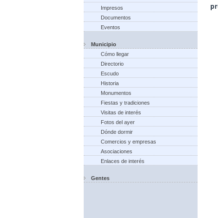
pr
Impresos
Documentos
Eventos
Municipio
Cómo llegar
Directorio
Escudo
Historia
Monumentos
Fiestas y tradiciones
Visitas de interés
Fotos del ayer
Dónde dormir
Comercios y empresas
Asociaciones
Enlaces de interés
Gentes