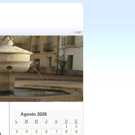
Login
Agosto 2026
L
M
M
J
V
S
D
1
2
3
4
5
6
7
8
9
e