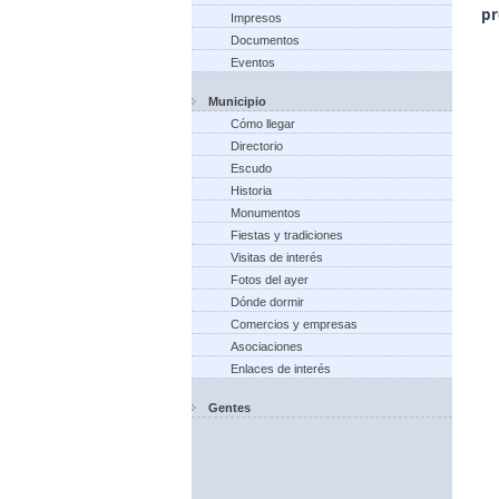
pr
Impresos
Documentos
Eventos
Municipio
Cómo llegar
Directorio
Escudo
Historia
Monumentos
Fiestas y tradiciones
Visitas de interés
Fotos del ayer
Dónde dormir
Comercios y empresas
Asociaciones
Enlaces de interés
Gentes