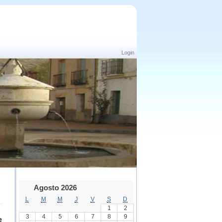
Login
Agosto 2026
L
M
M
J
V
S
D
1
2
3
4
5
6
7
8
9
e