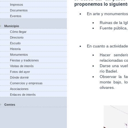
proponemos lo siguient
Impresos
Documentos
En arte y monumentos
Eventos
Ruinas de la Igl
Municipio
Fuente pública, 
Cómo llegar
Directorio
Escudo
En cuanto a actividad
Historia
Hacer senderi
Monumentos
relacionadas co
Fiestas y tradiciones
Darse una vuelt
Visitas de interés
río Badiel.
Fotos del ayer
Observar la fa
Dónde dormir
monte bajo, lo
Comercios y empresas
olivares.
Asociaciones
Enlaces de interés
Gentes