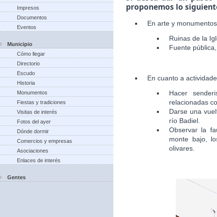
proponemos lo siguient
Impresos
Documentos
En arte y monumentos
Eventos
Ruinas de la Igl
Municipio
Fuente pública, 
Cómo llegar
Directorio
Escudo
En cuanto a actividad
Historia
Hacer senderi
Monumentos
relacionadas co
Fiestas y tradiciones
Darse una vuelt
Visitas de interés
río Badiel.
Fotos del ayer
Observar la fa
Dónde dormir
monte bajo, lo
Comercios y empresas
olivares.
Asociaciones
Enlaces de interés
Gentes