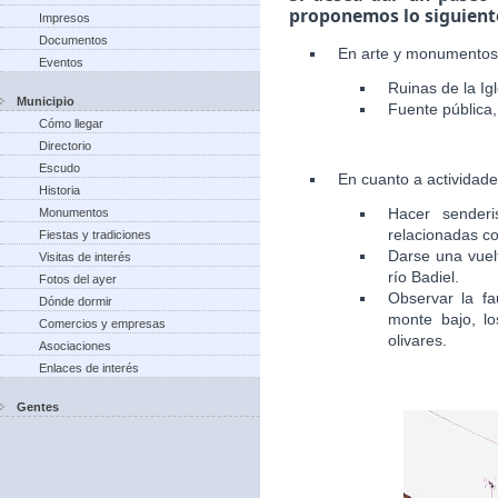
proponemos lo siguient
Impresos
Documentos
En arte y monumentos
Eventos
Ruinas de la Igl
Municipio
Fuente pública, 
Cómo llegar
Directorio
Escudo
En cuanto a actividad
Historia
Hacer senderi
Monumentos
relacionadas co
Fiestas y tradiciones
Darse una vuelt
Visitas de interés
río Badiel.
Fotos del ayer
Observar la fa
Dónde dormir
monte bajo, lo
Comercios y empresas
olivares.
Asociaciones
Enlaces de interés
Gentes