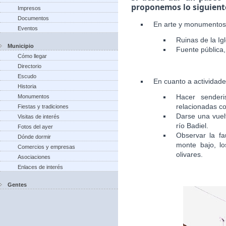
proponemos lo siguient
Impresos
Documentos
En arte y monumentos
Eventos
Ruinas de la Igl
Municipio
Fuente pública, 
Cómo llegar
Directorio
Escudo
En cuanto a actividad
Historia
Hacer senderi
Monumentos
relacionadas co
Fiestas y tradiciones
Darse una vuelt
Visitas de interés
río Badiel.
Fotos del ayer
Observar la fa
Dónde dormir
monte bajo, lo
Comercios y empresas
olivares.
Asociaciones
Enlaces de interés
Gentes